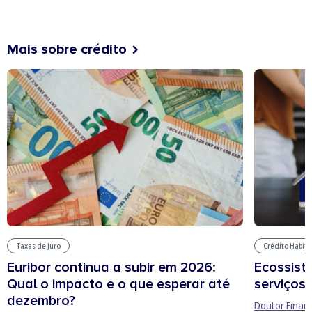
Mais sobre crédito
Taxas de Juro
Crédito Habit
Euribor continua a subir em 2026:
Ecossist
Qual o impacto e o que esperar até
serviços 
dezembro?
Doutor Finan