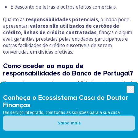
E desconto de letras e outros efeitos comerciais.
Quanto às
responsabilidades potenciais,
o mapa pode
apresentar:
valores não utilizados de cartões de
crédito, linhas de crédito contratadas
, fianças e algum
aval, garantias prestadas pelas entidades participantes e
outras facilidades de crédito suscetíveis de serem
convertidas em dívidas efetivas.
Como aceder ao mapa de
responsabilidades do Banco de Portugal?
Para aceder ao mapa de responsabilidades, entre no
site do
Banco de Portugal
, através da
área de “particulares”
.
Existem duas opções para obter o seu mapa: através
Conheça o Ecossistema Casa do Doutor
da
Base de dados de Contas e da Central de
Finanças
Responsabilidades de Crédito (CRC).
Um serviço integrado, com todas as soluções para a sua casa
Na
opção da base de dados de contas,
pode consultar a
Saiba mais
informação no seu nome sobre:
contas de depósitos, de
pagamentos, de créditos e de instrumentos