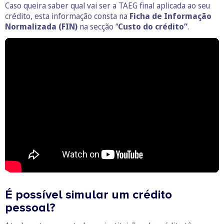
Caso queira saber qual vai ser a TAEG final aplicada ao seu
crédito, esta informação consta na
Ficha de Informação
Normalizada (FIN)
na secção “
Custo do crédito”
.
É possível simular um crédito
pessoal?