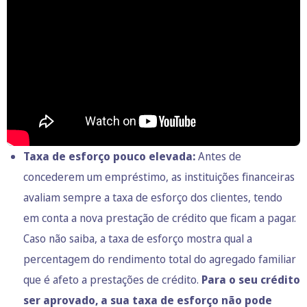
Taxa de esforço pouco elevada:
Antes de
concederem um empréstimo, as instituições financeiras
avaliam sempre a taxa de esforço dos clientes, tendo
em conta a nova prestação de crédito que ficam a pagar.
Caso não saiba, a taxa de esforço mostra qual a
percentagem do rendimento total do agregado familiar
que é afeto a prestações de crédito.
Para o seu crédito
ser aprovado, a sua taxa de esforço não pode