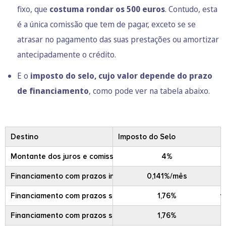
fixo, que
costuma rondar os 500 euros
. Contudo, esta
é a única comissão que tem de pagar, exceto se se
atrasar no pagamento das suas prestações ou amortizar
antecipadamente o crédito.
E o
imposto do selo, cujo valor depende do prazo
de financiamento
, como pode ver na tabela abaixo.
Destino
Imposto do Selo
Montante dos juros e comissões cobradas
4%
Financiamento com prazos inferiores a 1 ano
0,141%/mês
Financiamento com prazos superiores ou iguais a 1 ano e inf
1,76%
Financiamento com prazos superiores ou iguais a 5 anos
1,76%