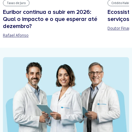
Taxas de Juro
Crédito Habit
Euribor continua a subir em 2026:
Ecossist
Qual o impacto e o que esperar até
serviços 
dezembro?
Doutor Finan
Rafael Afonso