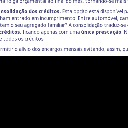
 folga orçamental ao final do mês, tornando-se mais f
nsolidação dos créditos.
Esta opção está disponível 
nham entrado em incumprimento. Entre automóvel, cartõe
s tem o seu agregado familiar? A consolidação traduz-s
créditos
, ficando apenas com uma
única prestação
. 
e todos os créditos.
rmitir o alívio dos encargos mensais evitando, assim,