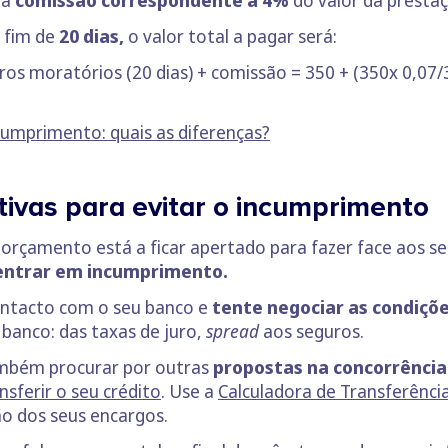
o fim de
20 dias,
o valor total a pagar será:
os moratórios (20 dias) + comissão = 350 + (350x 0,07/36
umprimento: quais as diferenças?
tivas para evitar o incumprimento
 orçamento está a ficar apertado para fazer face aos s
 entrar em incumprimento.
contacto com o seu banco e
tente negociar as condiçõe
 banco: das taxas de juro,
spread
aos seguros.
ambém procurar por outras
propostas na concorrência
nsferir o seu crédito
. Use a
Calculadora de Transferênci
ção dos seus encargos.