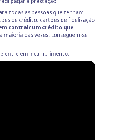
ácil pagar a prestação.
para todas as pessoas que tenham
s de crédito, cartões de fidelização
e em
contrair um crédito que
Na maioria das vezes, conseguem-se
 que entre em incumprimento.