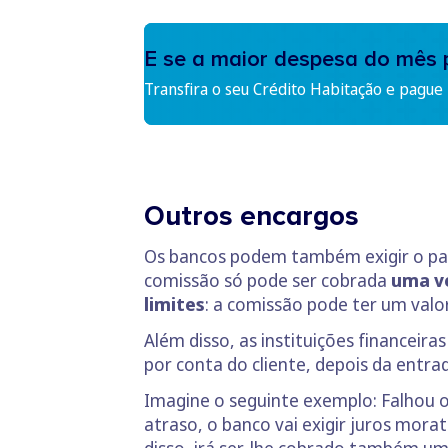
E se a maior despesa do mês 
Transfira o seu Crédito Habitação e pague
Outros encargos
Os bancos podem também exigir o 
comissão só pode ser cobrada
uma ve
limites
: a comissão pode ter um val
Além disso, as instituições financei
por conta do cliente, depois da ent
Imagine o seguinte exemplo: Falhou
atraso, o banco vai exigir juros mora
disso, irá ser-lhe cobrado também u