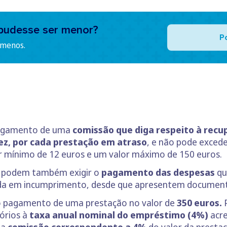
pudesse ser menor?
P
 menos.
pagamento de uma
comissão que diga respeito à recu
z, por cada prestação em atraso
, e não pode exced
or mínimo de 12 euros e um valor máximo de 150 euros.
ras podem também exigir o
pagamento das despesas
qu
rada em incumprimento, desde que apresentem documento
 o pagamento de uma prestação no valor de
350 euros.
P
tórios à
taxa anual nominal do empréstimo (4%)
acr
ma
comissão correspondente a 4%
do valor da prestaç