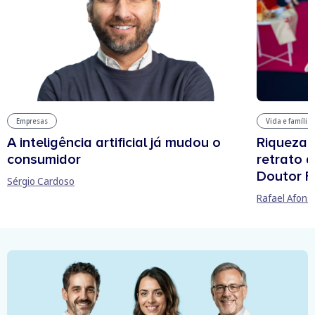
Vida e família
Empresas
Riqueza, 
A inteligência artificial já mudou o
retrato 
consumidor
Doutor F
Sérgio Cardoso
Rafael Afons