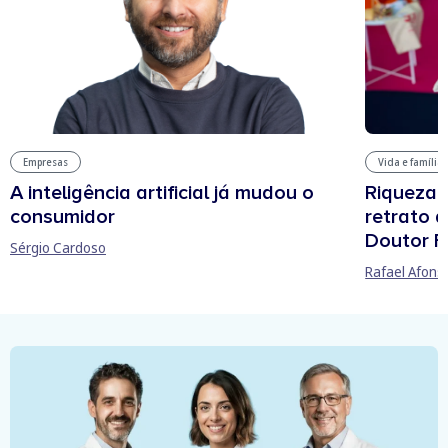
Vida e família
Empresas
Riqueza, 
A inteligência artificial já mudou o
retrato 
consumidor
Doutor F
Sérgio Cardoso
Rafael Afons