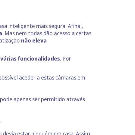
a inteligente mais segura. Afinal,
a
. Mas nem todas dão acesso a certas
matização
não eleva
várias funcionalidades
. Por
 possível aceder a estas câmaras em
pode apenas ser permitido através
.
 devia estar ninguém em casa. Assim