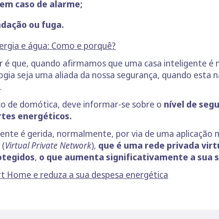
em caso de alarme;
ndação ou fuga.
nergia e água: Como e porquê?
r é que, quando afirmamos que uma casa inteligente é 
ogia seja uma aliada da nossa segurança, quando esta 
.
iço de domótica, deve informar-se sobre o
nível de seg
tes energéticos.
gente é gerida, normalmente, por via de uma aplicação m
(
Virtual Private Network
),
que é uma rede privada virt
otegidos
,
o que aumenta significativamente a sua 
t Home e reduza a sua despesa energética