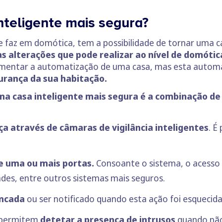
nteligente mais segura?
 faz em domótica, tem a possibilidade de tornar uma cas
s alterações que pode realizar ao nível de domótic
aumentar a automatização de uma casa, mas esta auto
urança da sua habitação.
ma casa inteligente mais segura é a combinação de 
a através de câmaras de vigilância inteligentes
. É
de uma ou mais portas.
Consoante o sistema, o acesso 
ades, entre outros sistemas mais seguros.
ancada
ou ser notificado quando esta ação foi esquecida
e permitem
detetar a presença de intrusos
quando não