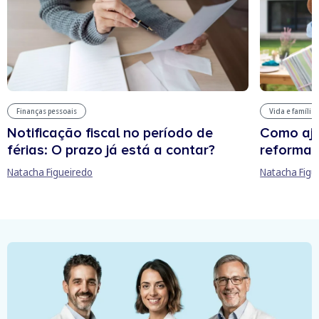
Finanças pessoais
Vida e família
Notificação fiscal no período de
Como aju
férias: O prazo já está a contar?
reforma 
Natacha Figueiredo
Natacha Figu