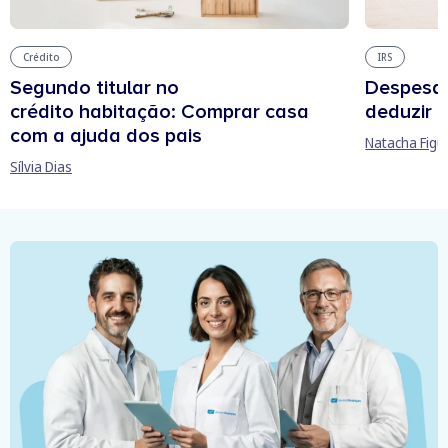
Crédito
IRS
Segundo titular no
Despesas
crédito habitação: Comprar casa
deduzir n
com a ajuda dos pais
Natacha Figu
Sílvia Dias