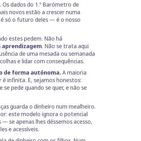
s. Os dados do 1.º Barómetro de
mais novos estão a crescer numa
é só o futuro deles — é o nosso
ando estes pedem. Não há
á aprendizagem
. Não se trata aqui
 a ausência de uma mesada ou semanada
scolhas e lidar com consequências.
ro de forma autónoma.
A maioria
 é infinita. E, sejamos honestos:
e se pede quando se quer, e não se
ças guarda o dinheiro num mealheiro.
Pior: este modelo ignora o potencial
as — se apenas lhes déssemos acesso,
s e acessíveis.
la de dinheiro com os filhos.
Num