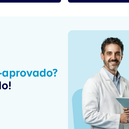
é-aprovado?
o!