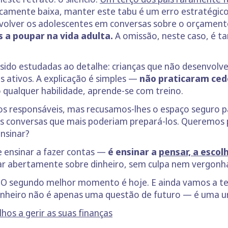
onicamente baixa, manter este tabu é um erro estratégico
volver os adolescentes em conversas sobre o orçamento
 a poupar na vida adulta.
A omissão, neste caso, é 
 sido estudadas ao detalhe: crianças que não desenvol
s ativos. A explicação é simples —
não praticaram cedo
 qualquer habilidade, aprende-se com treino.
os responsáveis, mas recusamos-lhes o espaço seguro p
as conversas que mais poderiam prepará-los. Queremos
nsinar?
e ensinar a fazer contas —
é ensinar a
pensar, a escolhe
ar abertamente sobre dinheiro, sem culpa nem vergonha
. O segundo melhor momento é hoje. E ainda vamos a te
inheiro não é apenas uma questão de futuro — é uma ur
hos a gerir as suas finanças