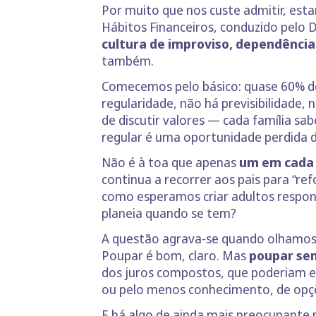
Por muito que nos custe admitir, est
Hábitos Financeiros, conduzido pelo
cultura de improviso, dependência 
também.
Comecemos pelo básico: quase 60% do
regularidade, não há previsibilidade
de discutir valores — cada família s
regular é uma oportunidade perdida de 
Não é à toa que apenas
um em cada 
continua a recorrer aos pais para “ref
como esperamos criar adultos respons
planeia quando se tem?
A questão agrava-se quando olhamos 
Poupar é bom, claro. Mas
poupar sem
dos juros compostos, que poderiam es
ou pelo menos conhecimento, de opçõ
E há algo de ainda mais preocupante n