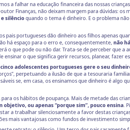
amos a falhar na educação financeira das nossas criança
 Doutor Finanças, não deixam margem para dúvidas: os 
e silêncio
quando o tema é dinheiro. E o problema não 
s pais portugueses dão dinheiro aos filhos apenas qu
, não há espaço para o erro e, consequentemente,
não h
aberá o que pode ou não dar. Trata-se de perceber que
ensinar o que significa gerir recursos, planear, fazer e
cinco adolescentes portugueses gere o seu dinhei
orços”, perpetuando a ilusão de que a tesouraria familiar
áveis se, em casa, os ensinamos que dinheiro é algo qu
para os hábitos de poupança. Mais de metade das crian
 objetivo, ou apenas “porque sim”, pouco ensina
. 
tar a trabalhar silenciosamente a favor destas crianç
es mais vantajosas como fundos de investimento simple
este retrato: o silêncio.
Um terço dos pais raramente fa