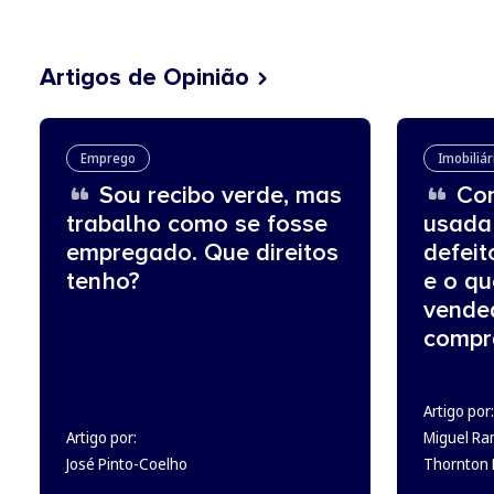
Artigos de Opinião
Emprego
Imobiliár
Sou recibo verde, mas
Com
trabalho como se fosse
usada
empregado. Que direitos
defeit
tenho?
e o q
vende
compr
Artigo por:
Artigo por:
Miguel Ra
José Pinto-Coelho
Thornton L