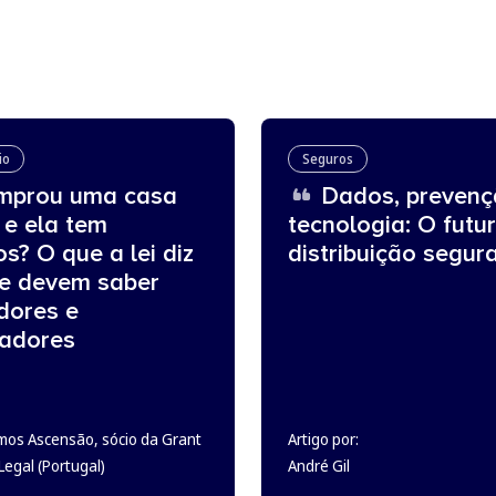
io
Seguros
prou uma casa
Dados, prevenç
 e ela tem
tecnologia: O futu
os? O que a lei diz
distribuição segur
ue devem saber
dores e
adores
mos Ascensão, sócio da Grant
Artigo por:
egal (Portugal)
André Gil