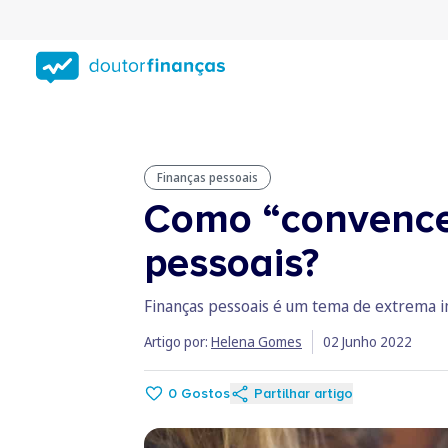
Saltar
para
conteúdo
principal
Finanças pessoais
Como “convencer
pessoais?
Finanças pessoais é um tema de extrema im
Artigo por:
Helena Gomes
02 Junho 2022
0
Gostos
Partilhar artigo