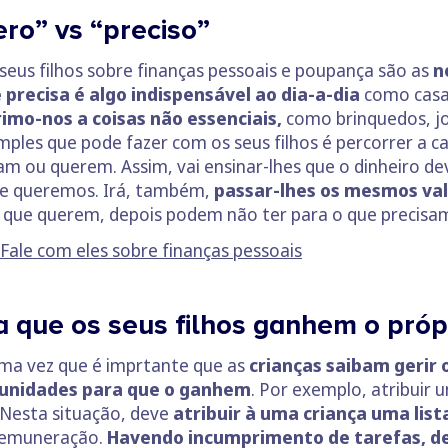
ro” vs “preciso”
seus filhos sobre finanças pessoais e poupança são as
n
 precisa é algo indispensável ao dia-a-dia
como casa,
rimo-nos a coisas não essenciais,
como brinquedos, jo
mples que pode fazer com os seus filhos é percorrer a c
am ou querem. Assim, vai ensinar-lhes que o dinheiro de
ue queremos. Irá, também,
passar-lhes os mesmos valo
o que querem, depois podem não ter para o que precisa
Fale com eles sobre finanças pessoais
 que os seus filhos ganhem o própr
uma vez que é imprtante que as
crianças saibam gerir 
tunidades para que o ganhem
. Por exemplo, atribuir
Nesta situação, deve
atribuir à uma criança uma list
remuneração.
Havendo incumprimento de tarefas, de