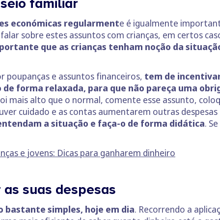
seio familiar
ões económicas regularment
e é igualmente important
 falar sobre estes assuntos com crianças, em certos ca
portante que as crianças tenham noção da situaç
por poupanças e assuntos financeiros,
tem de incentivar
 de forma relaxada, para que não pareça uma obri
r foi mais alto que o normal, comente esse assunto, colo
houver cuidado e as contas aumentarem outras despesa
entendam a situação e faça-o de forma didática
. S
anças e jovens: Dicas para ganharem dinheiro
r as suas despesas
o bastante simples, hoje em dia
. Recorrendo a aplic