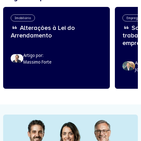
Imobiliário
Emprego
Alterações à Lei do
Sou
Arrendamento
trabal
empreg
Artigo por:
Massimo Forte
Art
Jo