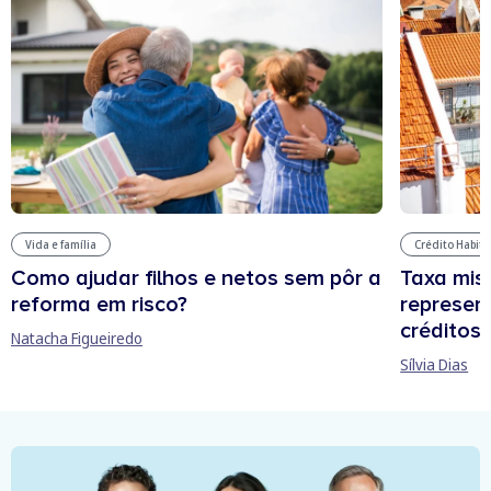
Vida e família
Crédito Habit
Como ajudar filhos e netos sem pôr a
Taxa mis
reforma em risco?
represen
créditos
Natacha Figueiredo
Sílvia Dias