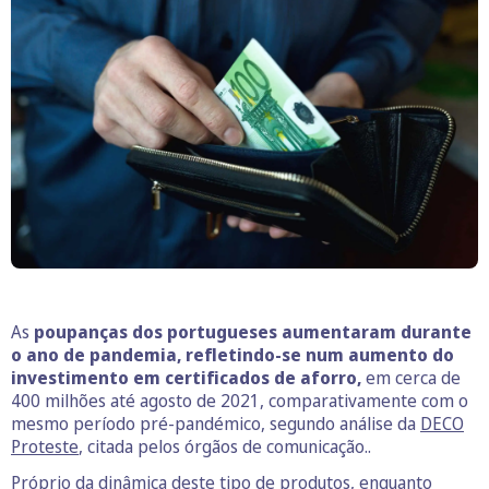
As
poupanças dos portugueses aumentaram durante
o ano de pandemia, refletindo-se num aumento do
investimento em certificados de aforro,
em cerca de
400 milhões até agosto de 2021, comparativamente com o
mesmo período pré-pandémico, segundo análise da
DECO
Proteste
, citada pelos órgãos de comunicação..
Próprio da dinâmica deste tipo de produtos, enquanto