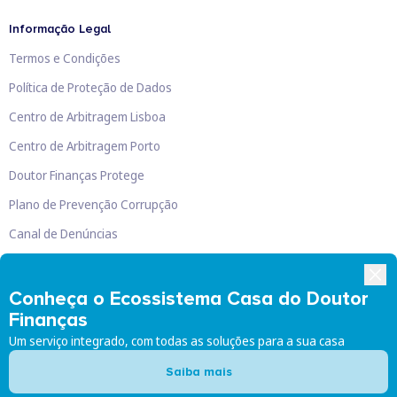
Informação Legal
Termos e Condições
Política de Proteção de Dados
Centro de Arbitragem Lisboa
Centro de Arbitragem Porto
Doutor Finanças Protege
Plano de Prevenção Corrupção
Canal de Denúncias
Livro de Reclamações
Conheça o Ecossistema Casa do Doutor
Finanças
Um serviço integrado, com todas as soluções para a sua casa
Doutor Finanças, Lda
©
2026
Saiba mais