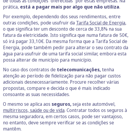
de todas as condições “oferecidas” por estas empresas. Na
prática,
está a pagar mais por algo que não utiliza
.
Por exemplo, dependendo dos seus rendimentos, entre
outras condições, pode usufruir da
Tarifa Social de Energia
,
o que significa ter um desconto de cerca de 33,8% na sua
fatura da eletricidade. Isto significa que numa fatura de 50€,
só irá pagar 33,10€. Da mesma forma que a Tarifa Social de
Energia, pode também pedir para alterar o seu contrato da
água para usufruir de uma tarifa social similar, embora esta
possa alterar de município para município.
No caso dos contratos de
telecomunicações,
tenha
atenção ao período de fidelização para não pagar custos
adicionais desnecessariamente. Procure recolher várias
propostas, compare e decida o que é mais indicado
consoante as suas necessidades.
O mesmo se aplica aos
seguros,
seja este automóvel,
multirriscos, saúde ou de vida
. Contratar todos os seguros à
mesma seguradora, em certos casos, pode ser vantajoso,
no entanto, deve sempre verificar se as condições se
mantêm.