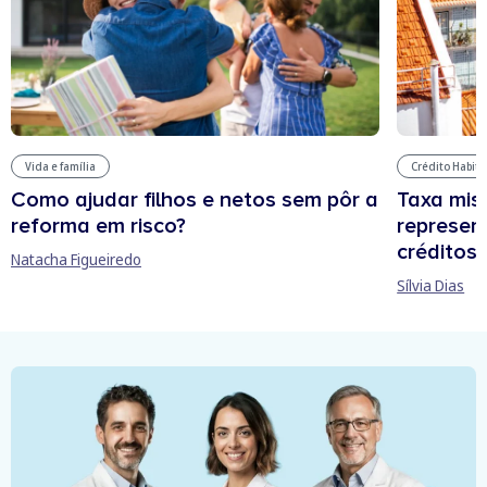
Vida e família
Crédito Habit
Como ajudar filhos e netos sem pôr a
Taxa mis
reforma em risco?
represen
créditos
Natacha Figueiredo
Sílvia Dias