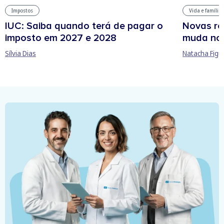
Impostos
Vida e família
IUC: Saiba quando terá de pagar o
Novas re
imposto em 2027 e 2028
muda no
Sílvia Dias
Natacha Figu