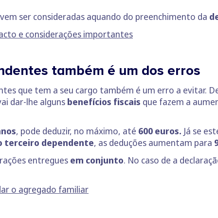
vem ser consideradas aquando do preenchimento da
d
pacto e considerações importantes
endentes também é um dos erros
ntes que tem a seu cargo também é um erro a evitar. D
ai dar-lhe alguns
benefícios fiscais
que fazem a aument
anos
, pode deduzir, no máximo, até
600 euros.
Já se est
o terceiro dependente
, as deduções aumentam para
larações entregues
em conjunto
. No caso de a declaraç
dar o agregado familiar