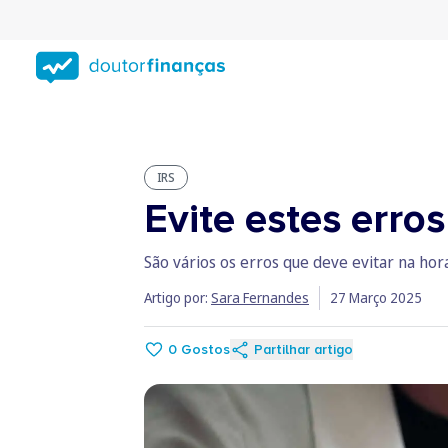
Saltar
para
conteúdo
principal
IRS
Evite estes erro
São vários os erros que deve evitar na ho
Artigo por:
Sara Fernandes
27 Março 2025
0
Gostos
Partilhar artigo