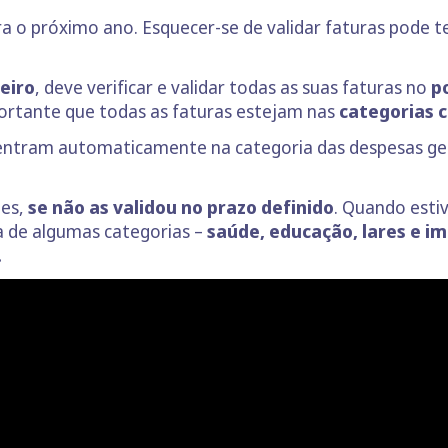
ara o próximo ano. Esquecer-se de validar faturas pode 
reiro
, deve verificar e validar todas as suas faturas no
po
ortante que todas as faturas estejam nas
categorias 
e entram automaticamente na categoria das despesas ger
ões,
se não as validou no prazo definido
. Quando esti
ta de algumas categorias –
saúde, educação, lares e i
H.