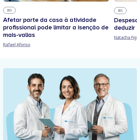
IRS
IRS
Afetar parte da casa à atividade
Despesas
profissional pode limitar a isenção de
deduzir n
mais-valias
Natacha Figu
Rafael Afonso