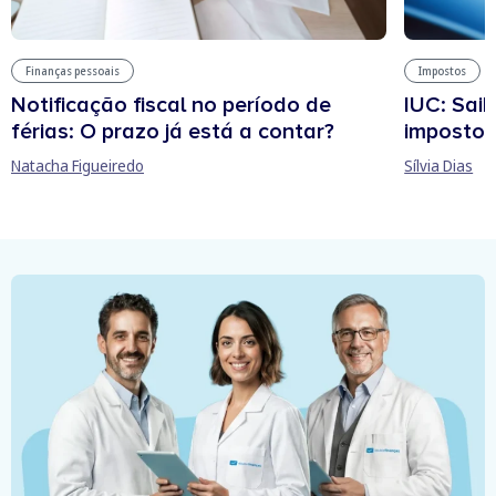
Finanças pessoais
Impostos
Notificação fiscal no período de
IUC: Sai
férias: O prazo já está a contar?
imposto 
Natacha Figueiredo
Sílvia Dias