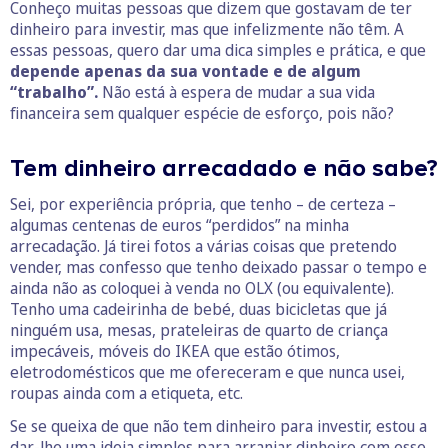
Conheço muitas pessoas que dizem que gostavam de ter
dinheiro para investir, mas que infelizmente não têm. A
essas pessoas, quero dar uma dica simples e prática, e que
depende apenas da sua vontade e de algum
“trabalho”.
Não está à espera de mudar a sua vida
financeira sem qualquer espécie de esforço, pois não?
Tem dinheiro arrecadado e não sabe?
Sei, por experiência própria, que tenho – de certeza –
algumas centenas de euros “perdidos” na minha
arrecadação. Já tirei fotos a várias coisas que pretendo
vender, mas confesso que tenho deixado passar o tempo e
ainda não as coloquei à venda no OLX (ou equivalente).
Tenho uma cadeirinha de bebé, duas bicicletas que já
ninguém usa, mesas, prateleiras de quarto de criança
impecáveis, móveis do IKEA que estão ótimos,
eletrodomésticos que me ofereceram e que nunca usei,
roupas ainda com a etiqueta, etc.
Se se queixa de que não tem dinheiro para investir, estou a
dar-lhe uma ideia simples para arranjar dinheiro com esse