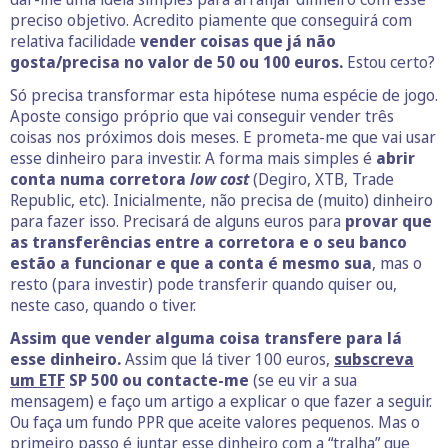
preciso objetivo. Acredito piamente que conseguirá com
relativa facilidade
vender coisas que já não
gosta/precisa no valor de 50 ou 100 euros.
Estou certo?
Só precisa transformar esta hipótese numa espécie de jogo.
Aposte consigo próprio que vai conseguir vender três
coisas nos próximos dois meses. E prometa-me que vai usar
esse dinheiro para investir. A forma mais simples é
abrir
conta numa corretora
low cost
(Degiro, XTB, Trade
Republic, etc). Inicialmente, não precisa de (muito) dinheiro
para fazer isso. Precisará de alguns euros para
provar que
as transferências entre a corretora e o seu banco
estão a funcionar e que a conta é mesmo sua
, mas o
resto (para investir) pode transferir quando quiser ou,
neste caso, quando o tiver.
Assim que vender alguma coisa transfere para lá
esse dinheiro.
Assim que lá tiver 100 euros,
subscreva
um ETF
SP 500 ou contacte-me
(se eu vir a sua
mensagem) e faço um artigo a explicar o que fazer a seguir.
Ou faça um fundo PPR que aceite valores pequenos. Mas o
primeiro passo é juntar esse dinheiro com a “tralha” que