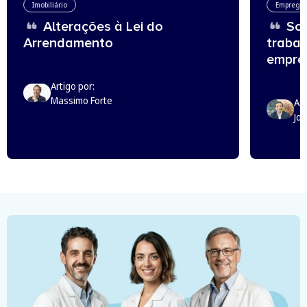
Imobiliário
Emprego
Alterações à Lei do
Sou
Arrendamento
trabal
empreg
Artigo por:
Massimo Forte
Art
Jo