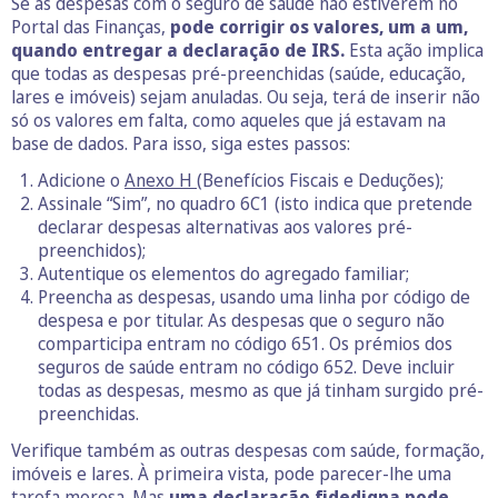
Se as despesas com o seguro de saúde não estiverem no
Portal das Finanças,
pode corrigir os valores, um a um,
quando entregar a declaração de IRS.
Esta ação implica
que todas as despesas pré-preenchidas (saúde, educação,
lares e imóveis) sejam anuladas. Ou seja, terá de inserir não
só os valores em falta, como aqueles que já estavam na
base de dados. Para isso, siga estes passos:
Adicione o
Anexo H
(Benefícios Fiscais e Deduções);
Assinale “Sim”, no quadro 6C1 (isto indica que pretende
declarar despesas alternativas aos valores pré-
preenchidos);
Autentique os elementos do agregado familiar;
Preencha as despesas, usando uma linha por código de
despesa e por titular. As despesas que o seguro não
comparticipa entram no código 651. Os prémios dos
seguros de saúde entram no código 652. Deve incluir
todas as despesas, mesmo as que já tinham surgido pré-
preenchidas.
Verifique também as outras despesas com saúde, formação,
imóveis e lares. À primeira vista, pode parecer-lhe uma
tarefa morosa. Mas
uma declaração fidedigna pode