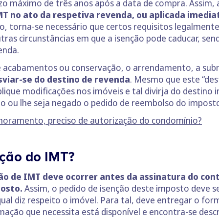
zo máximo de três anos após a data de compra. Assim, 
MT no ato da respetiva revenda, ou aplicada imed
so, torna-se necessário que certos requisitos legalment
tras circunstâncias em que a isenção pode caducar, send
enda.
de acabamentos ou conservação, o arrendamento, a subm
viar-se do destino de revenda
. Mesmo que este “dest
lique modificações nos imóveis e tal divirja do destino i
o ou lhe seja negado o pedido de reembolso do impost
lhoramento, preciso de autorização do condomínio?
nção do IMT?
ão de IMT deve ocorrer antes da assinatura do con
osto.
Assim, o pedido de isenção deste imposto deve se
al diz respeito o imóvel. Para tal, deve entregar o for
ação que necessita está disponível e encontra-se descr