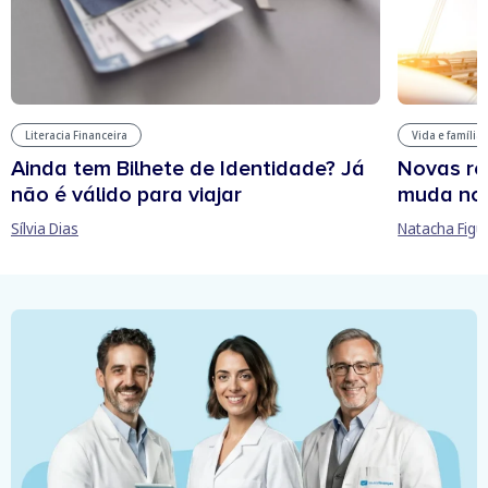
Literacia Financeira
Vida e família
Ainda tem Bilhete de Identidade? Já
Novas re
não é válido para viajar
muda no
Sílvia Dias
Natacha Figu