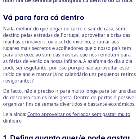
num fim de semana prolongado cá dentro ou lá fora.
Vá para fora cá dentro
Nada melhor do que pegar no carro e sair de casa, sem
destino pelas estradas de Portugal, aproveitar a brisa das
manhãs primaveris, ou o sol de inverno, e rumar aos
lugares mais secretos e acolhedores que o nosso país tem
para oferecer, ao som das músicas que nos remetem para
as férias de verão da nossa infância. A azáfama do dia a dia
pode ser esgotante, por isso porque não aproveitar este
início de ano e marcar já no calendário uns pequenos retiros
revigorantes?
De facto, não é preciso ir para muito longe para ter uns dias
de descanso com os mais gosta. Dentro de portas é possível
organizar fins de semana divertidos e bastante económicos.
Leia ainda:
Como aproveitar os feriados sem gastar muito
dinheiro
1. Defina quanto quer/e pode gastar