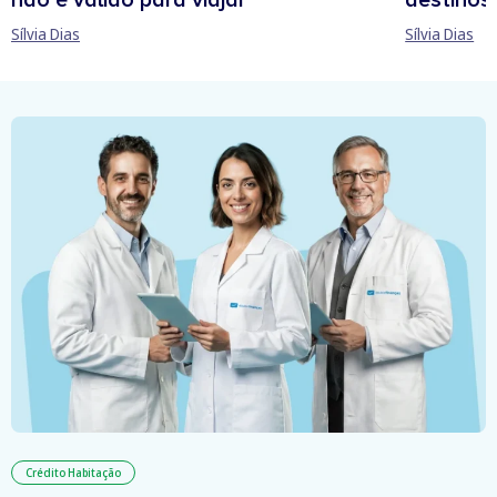
não é válido para viajar
destinos
Sílvia Dias
Sílvia Dias
Crédito Habitação