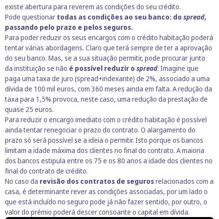
existe abertura para
reverem as condições do seu crédito.
Pode questionar
todas as condições ao seu banco: do
spread
,
passando pelo prazo e pelos seguros.
Para poder reduzir os seus encargos com o crédito habitação poderá
tentar várias abordagens. Claro que terá sempre de ter a aprovação
do seu banco. Mas, se a sua situação permitir, pode procurar junto
da instituição se não
é possível reduzir o
spread
. Imagine que
paga uma taxa de juro (spread+indexante) de 2%, associado a uma
dívida de 100 mil euros, com 360 meses ainda em falta. A redução da
taxa para 1,5% provoca, neste caso, uma redução da prestação de
quase 25 euros.
Para reduzir o encargo imediato com o crédito habitação é possível
ainda tentar renegociar o prazo do contrato. O alargamento do
prazo só será possível se a ideia o permitir. Isto porque os bancos
limitam a idade máxima dos clientes no final do contrato. A maioria
dos bancos estipula entre os 75 e os 80 anos a idade dos clientes no
final do contrato de crédito.
No caso da
revisão dos contratos de seguros
relacionados com a
casa, é determinante rever as condições associadas, por um lado o
que está incluído no seguro pode já não fazer sentido, por outro, o
valor do prémio poderá descer consoante o capital em dívida.