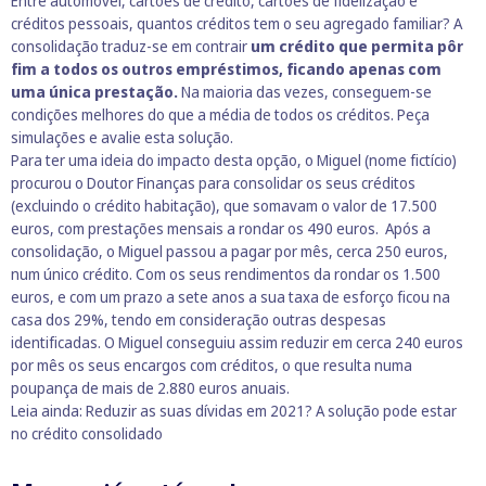
Entre automóvel, cartões de crédito, cartões de fidelização e
créditos pessoais, quantos créditos tem o seu agregado familiar? A
consolidação traduz-se em contrair
um crédito que permita pôr
fim a todos os outros empréstimos, ficando apenas com
uma única prestação.
Na maioria das vezes, conseguem-se
condições melhores do que a média de todos os créditos. Peça
simulações e avalie esta solução.
Para ter uma ideia do impacto desta opção, o Miguel (nome fictício)
procurou o Doutor Finanças para consolidar os seus créditos
(excluindo o crédito habitação), que somavam o valor de 17.500
euros, com prestações mensais a rondar os 490 euros. Após a
consolidação, o Miguel passou a pagar por mês, cerca 250 euros,
num único crédito. Com os seus rendimentos da rondar os 1.500
euros, e com um prazo a sete anos a sua taxa de esforço ficou na
casa dos 29%, tendo em consideração outras despesas
identificadas. O Miguel conseguiu assim reduzir em cerca 240 euros
por mês os seus encargos com créditos, o que resulta numa
poupança de mais de 2.880 euros anuais.
Leia ainda:
Reduzir as suas dívidas em 2021? A solução pode estar
no crédito consolidado