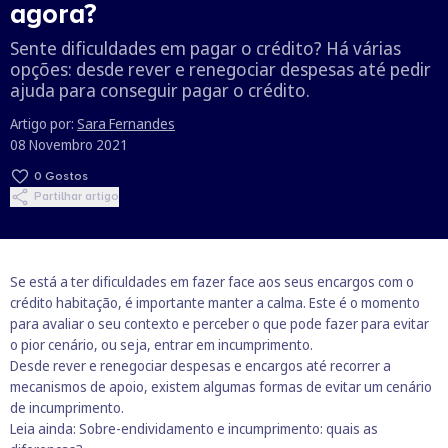
agora?
Sente dificuldades em pagar o crédito? Há várias
opções: desde rever e renegociar despesas até pedir
ajuda para conseguir pagar o crédito.
Artigo por:
Sara Fernandes
08 Novembro 2021
0
Gostos
Partilhar artigo
Se está a ter dificuldades em fazer face aos seus encargos com o
crédito habitação, é importante manter a calma. Este é o momento
para avaliar o seu contexto e perceber o que pode fazer para evitar
o pior cenário, ou seja, entrar em incumprimento.
Desde rever e renegociar despesas e encargos até recorrer a
mecanismos de apoio, existem algumas formas de evitar um cenário
de incumprimento.
Leia ainda:
Sobre-endividamento e incumprimento: quais as