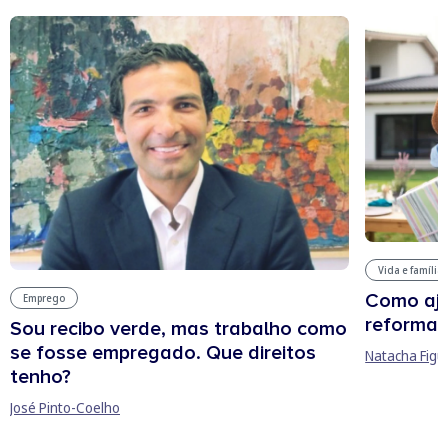
Vida e família
Como aju
Emprego
reforma 
Sou recibo verde, mas trabalho como
se fosse empregado. Que direitos
Natacha Figu
tenho?
José Pinto-Coelho