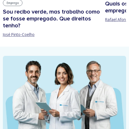
Quais os
Emprego
empregab
Sou recibo verde, mas trabalho como
se fosse empregado. Que direitos
Rafael Afons
tenho?
José Pinto-Coelho