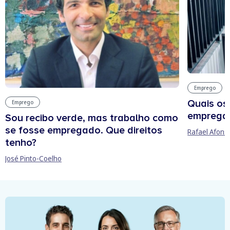
Emprego
Quais os
Emprego
empregab
Sou recibo verde, mas trabalho como
se fosse empregado. Que direitos
Rafael Afons
tenho?
José Pinto-Coelho