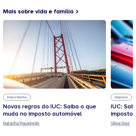
Mais sobre vida e família
Vida e família
Impostos
Novas regras do IUC: Saiba o que
IUC: Sai
muda no imposto automóvel
imposto 
Natacha Figueiredo
Sílvia Dias