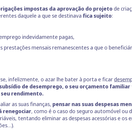
obrigações impostas da aprovação do projeto
de cria
erentes daquele a que se destinava
fica sujeito
:
esemprego indevidamente pagas,
s prestações mensais remanescentes a que o beneficiário
e, infelizmente, o azar lhe bater à porta e ficar
desemp
subsídio de desemprego, o seu orçamento familiar
o seu rendimento.
liar as suas finanças,
pensar nas suas despesas mensa
á renegociar
, como é o caso do seguro automóvel ou 
riáveis, tentando eliminar as despesas acessórias e os
ões…).