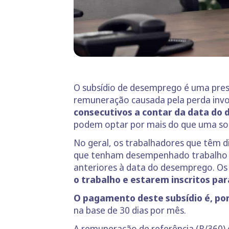
O subsídio de desemprego é uma prest
remuneração causada pela perda invo
consecutivos a contar da data do
podem optar por mais do que uma sol
No geral, os trabalhadores que têm di
que tenham desempenhado trabalho p
anteriores à data do desemprego. Os b
o trabalho e estarem inscritos pa
O pagamento deste subsídio é, po
na base de 30 dias por mês.
A remuneração de referência (R/360) 