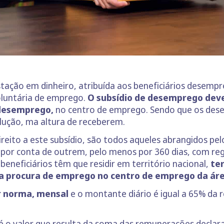
ação em dinheiro, atribuída aos beneficiários desempr
luntária de emprego.
O subsídio de desemprego deve 
 desemprego,
no centro de emprego. Sendo que os dese
ução, ma altura de receberem.
reito a este subsídio, são todos aqueles abrangidos pel
or conta de outrem, pelo menos por 360 dias, com re
eneficiários têm que residir em território nacional,
ter
ra procura de emprego no centro de emprego da áre
r norma, mensal
e o montante diário é igual a 65% da 
é o valor que resulta da soma das remunerações declara