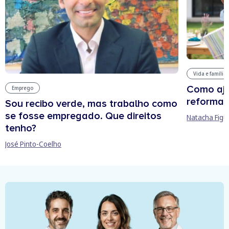
Vida e família
Como aju
Emprego
reforma 
Sou recibo verde, mas trabalho como
se fosse empregado. Que direitos
Natacha Figu
tenho?
José Pinto-Coelho