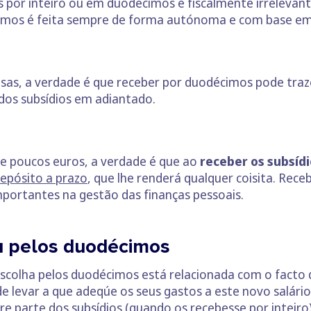
s por inteiro ou em duodécimos é fiscalmente irrelevant
smos é feita sempre de forma autónoma e com base em 
sas, a verdade é que receber por duodécimos pode traz
dos subsídios em adiantado.
de poucos euros, a verdade é que ao
receber os subsíd
depósito a prazo
, que lhe renderá qualquer coisita. Rece
portantes na gestão das finanças pessoais.
a pelos duodécimos
 escolha pelos duodécimos está relacionada com o fact
e levar a que adeqúe os seus gastos a este novo salário
parte dos subsídios (quando os recebesse por inteiro) d