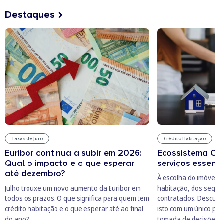
Destaques
Taxas de Juro
Crédito Habitação
Euribor continua a subir em 2026:
Ecossistema C
Qual o impacto e o que esperar
serviços essenc
até dezembro?
À escolha do imóvel 
Julho trouxe um novo aumento da Euribor em
habitação, dos segu
todos os prazos. O que significa para quem tem
contratados. Descub
crédito habitação e o que esperar até ao final
isto com um único parc
do ano?
tomada de decisões