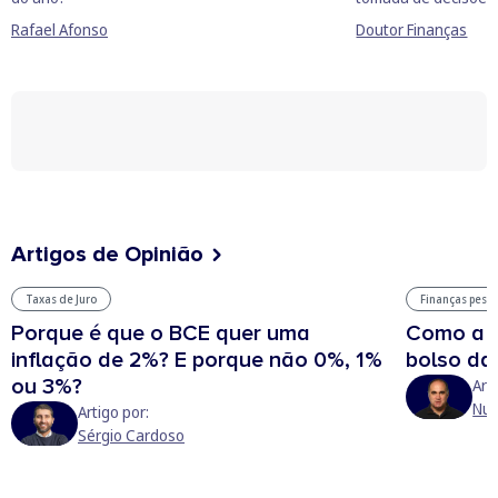
Rafael Afonso
Doutor Finanças
Artigos de Opinião
Taxas de Juro
Finanças pess
Porque é que o BCE quer uma
Como a g
inflação de 2%? E porque não 0%, 1%
bolso da
ou 3%?
Art
Nun
Artigo por:
Sérgio Cardoso