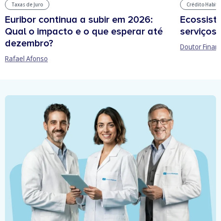
Taxas de Juro
Crédito Habit
Euribor continua a subir em 2026:
Ecossist
Qual o impacto e o que esperar até
serviços 
dezembro?
Doutor Finan
Rafael Afonso