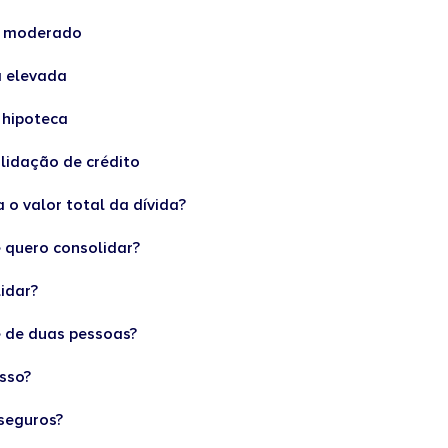
to moderado
a elevada
 hipoteca
lidação de crédito
 o valor total da dívida?
e quero consolidar?
lidar?
e de duas pessoas?
esso?
 seguros?