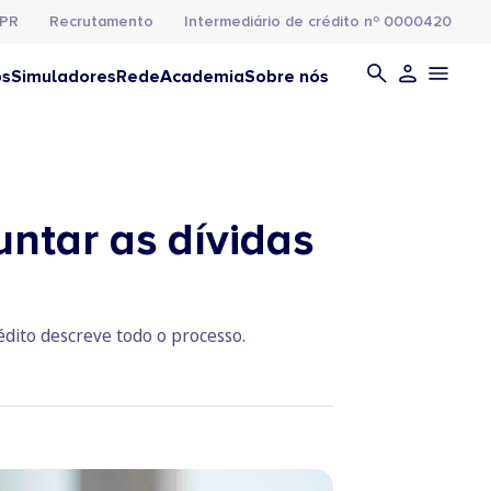
PR
Recrutamento
Intermediário de crédito nº 0000420
os
Simuladores
Rede
Academia
Sobre nós
untar as dívidas
rédito descreve todo o processo.