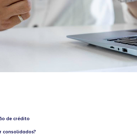
?
ão de crédito
er consolidados?