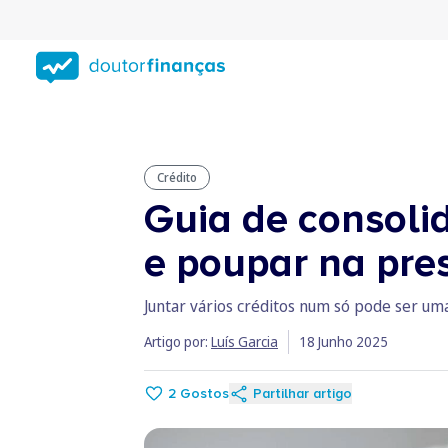
Saltar
para
conteúdo
principal
Crédito
Guia de consolid
e poupar na pre
Juntar vários créditos num só pode ser uma
Artigo por:
Luís Garcia
18 Junho 2025
2
Gostos
Partilhar artigo