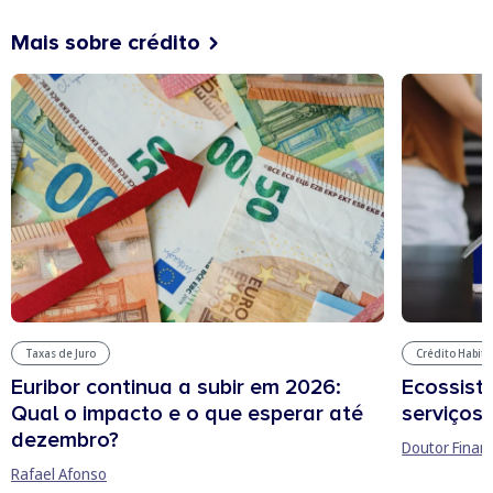
Mais sobre crédito
Taxas de Juro
Crédito Habit
Euribor continua a subir em 2026:
Ecossist
Qual o impacto e o que esperar até
serviços 
dezembro?
Doutor Finan
Rafael Afonso