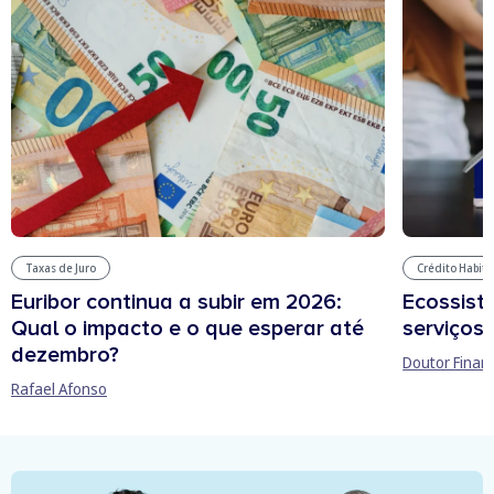
Taxas de Juro
Crédito Habit
Euribor continua a subir em 2026:
Ecossist
Qual o impacto e o que esperar até
serviços 
dezembro?
Doutor Finan
Rafael Afonso