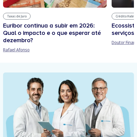
Taxas de Juro
Crédito Habit
Euribor continua a subir em 2026:
Ecossist
Qual o impacto e o que esperar até
serviços 
dezembro?
Doutor Finan
Rafael Afonso