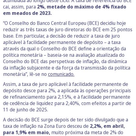
acumulada ao longo deste ciclo. A taxa de referência do BCE
cai, assim, para
2%, metade do máximo de 4% fixado
em meados de 2023.
“O Conselho do Banco Central Europeu (BCE) decidiu hoje
reduzir as três taxas de juro diretoras do BCE em 25 pontos
base. Em particular, a decisão de reduzir a taxa de juro
aplicável à facilidade permanente de depósito – a taxa
através da qual o Conselho do BCE define a orientação da
política monetária – baseia-se na avaliação atualizada do
Conselho do BCE das perspetivas de inflação, da dinâmica
da inflação subjacente e da força da transmissão da política
monetária”, lê-se no
comunicado.
Assim, a taxa de juro aplicável à facilidade permanente de
depósito desce para 2%, a aplicada às operações principais
de refinanciamento para 2,15%, e à facilidade permanente
de cedência de liquidez para 2,40%, com efeitos a partir de
11 de junho de 2025.
A decisão do BCE surge depois de ter sido divulgado que a
taxa de inflação na Zona Euro desceu de
2,2%, em abril,
para 1,9% em maio,
muito próxima da meta de 2% do