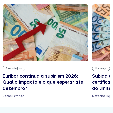
Taxas de Juro
Poupança
Euribor continua a subir em 2026:
Subida d
Qual o impacto e o que esperar até
certifica
dezembro?
do limit
Rafael Afonso
Natacha Figu