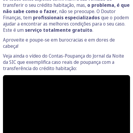
transferir o seu crédito habitação, mas,
o problema, é que
não sabe como o fazer
, não se preocupe. O Doutor
Finanças, tem
profissionais especializados
que o podem
ajudar a encontrar as melhores condições para o seu caso.
Este é um
serviço totalmente gratuito
.
Aproveite e poupe-se em burocracias e em dores de
cabeça!
Veja ainda o vídeo do Contas-Poupança do Jornal da Noite
da SIC que exemplifica caso reais de poupança com a
transferência do crédito habitação: