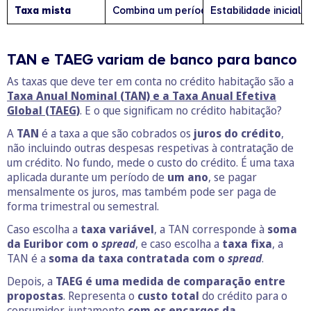
Taxa mista
Combina um período inicial com taxa fixa (
Estabilidade inicia
TAN e TAEG variam de banco para banco
As taxas que deve ter em conta no crédito habitação são a
Taxa Anual Nominal (TAN) e a
Taxa Anual Efetiva
Global (TAEG)
. E o que significam no crédito habitação?
A
TAN
é a taxa a que são cobrados os
juros do crédito
,
não incluindo outras despesas respetivas à contratação de
um crédito. No fundo, mede o custo do crédito. É uma taxa
aplicada durante um período de
um ano
, se pagar
mensalmente os juros, mas também pode ser paga de
forma trimestral ou semestral.
Caso escolha a
taxa variável
, a TAN corresponde à
soma
da Euribor com o
spread
, e caso escolha a
taxa fixa
, a
TAN é a
soma da taxa contratada com o
spread
.
Depois, a
TAEG é uma medida de comparação entre
propostas
. Representa o
custo total
do crédito para o
consumidor, juntamente
com os encargos da