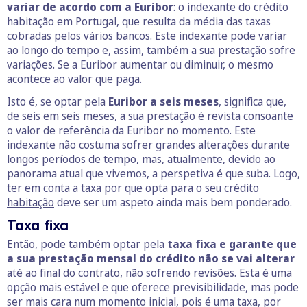
variar de acordo com a Euribor
: o indexante do crédito
habitação em Portugal, que resulta da média das taxas
cobradas pelos vários bancos. Este indexante pode variar
ao longo do tempo e, assim, também a sua prestação sofre
variações. Se a Euribor aumentar ou diminuir, o mesmo
acontece ao valor que paga.
Isto é, se optar pela
Euribor a seis meses
, significa que,
de seis em seis meses, a sua prestação é revista consoante
o valor de referência da Euribor no momento. Este
indexante não costuma sofrer grandes alterações durante
longos períodos de tempo, mas, atualmente, devido ao
panorama atual que vivemos, a perspetiva é que suba. Logo,
ter em conta a
taxa por que opta para o seu crédito
habitação
deve ser um aspeto ainda mais bem ponderado.
Taxa fixa
Então, pode também optar pela
taxa fixa e garante que
a sua prestação mensal do crédito não se vai alterar
até ao final do contrato, não sofrendo revisões. Esta é uma
opção mais estável e que oferece previsibilidade, mas pode
ser mais cara num momento inicial, pois é uma taxa, por