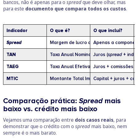
bancos, não é apenas para o
spread
que deve olhar, mas
para este
documento que compara todos os custos
.
Indicador
O que é?
O que inclui?
Spread
Margem de lucro do banco aplicada à ta
Apenas a component
TAN
Taxa Anual Nominal
Juros (
spread
+ inde
TAEG
Taxa Anual Efetiva Global
Juros + comissões +
MTIC
Montante Total Imputado ao Consumido
Capital + juros + co
Comparação prática:
Spread
mais
baixo vs. crédito mais baixo
Vejamos uma comparação entre
dois casos reais
, para
demonstrar que o crédito com o
spread
mais baixo, nem
sempre é o mais barato.