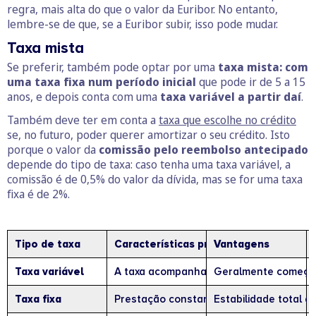
regra, mais alta do que o valor da Euribor. No entanto,
lembre-se de que, se a Euribor subir, isso pode mudar.
Taxa mista
Se preferir, também pode optar por uma
taxa mista: com
uma taxa fixa num período inicial
que pode ir de 5 a 15
anos, e depois conta com uma
taxa variável a partir daí
.
Também deve ter em conta a
taxa que escolhe no crédito
se, no futuro, poder querer amortizar o seu crédito. Isto
porque o valor da
comissão pelo reembolso antecipado
depende do tipo de taxa: caso tenha uma taxa variável, a
comissão é de 0,5% do valor da dívida, mas se for uma taxa
fixa é de 2%.
Tipo de taxa
Características principais
Vantagens
Taxa variável
A taxa acompanha a Euribor (3, 6 ou 12 
Geralmente começa c
Taxa fixa
Prestação constante durante todo o con
Estabilidade total a