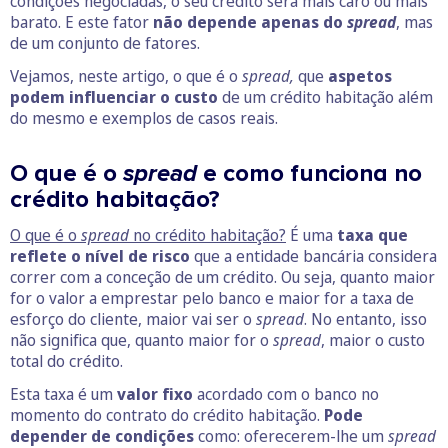
condições negociadas, o seu crédito será mais caro ou mais
barato. E este fator
não depende apenas do
spread
, mas
de um conjunto de fatores.
Vejamos, neste artigo, o que é o
spread,
que
aspetos
podem influenciar o custo
de um crédito habitação além
do mesmo e exemplos de casos reais.
O que é o
spread
e como funciona no
crédito habitação?
O que é o
spread
no crédito habitação?
É uma
taxa que
reflete o nível de risco
que a entidade bancária considera
correr com a conceção de um crédito. Ou seja, quanto maior
for o valor a emprestar pelo banco e maior for a taxa de
esforço do cliente, maior vai ser o
spread
. No entanto, isso
não significa que, quanto maior for o
spread
, maior o custo
total do crédito.
Esta taxa é um
valor fixo
acordado com o banco no
momento do contrato do crédito habitação.
Pode
depender de condições
como: oferecerem-lhe um
spread