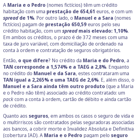
A
Maria e o Pedro
(nomes fictícios) têm um crédito
habitação com uma
prestação de 654,61
euros, e com um
spread
de 1%
. Por outro lado, o
Manuel e a Sara
(nomes
fictícios) pagam de
prestação 650,59
euros pelo seu
crédito habitação, com um
spread
mais elevado: 1,10%
.
Em ambos os créditos, o prazo é de 372 meses com uma
taxa de juro variável, com domiciliação de ordenado na
conta à ordem e contratação de seguros obrigatórios.
Então,
o que difere
? No crédito da
Maria
e do Pedro
, a
TAN corresponde a 1,574% e a TAEG a 2,8%
. Enquanto
no crédito do
Manuel
e da Sara
, estes contrataram uma
TAN igual a 2,265% e uma TAEG de 2,6%
. E, além disso, o
Manuel e a Sara ainda têm outro produto
(que a Maria
e o Pedro não têm) associado ao crédito contratado: um
pack
com a conta à ordem, cartão de débito e ainda cartão
de crédito.
Quanto aos
seguros
, em ambos os casos o seguro de vida e
o multirriscos são contratados pelas seguradoras associadas
aos bancos,
a cobrir morte e Invalidez Absoluta e Definitiva
(cobertura IAD). A
Maria e o Pedro
pagam pelo
seguro