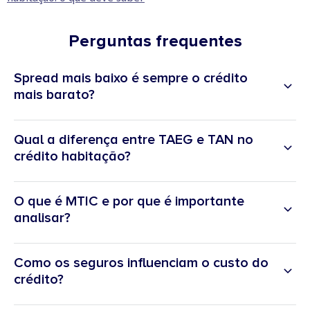
Perguntas frequentes
Spread mais baixo é sempre o crédito
mais barato?
spread
Qual a diferença entre TAEG e TAN no
crédito habitação?
TAEG
MTIC
A TAN (taxa anual nominal)
(spread
TAEG (taxa anual efetiva global)
O que é MTIC e por que é importante
analisar?
MTIC (montante total imputado ao consumidor)
Como os seguros influenciam o custo do
crédito?