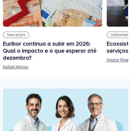
Taxas de Juro
Crédito Habit
Euribor continua a subir em 2026:
Ecossist
Qual o impacto e o que esperar até
serviços 
dezembro?
Doutor Finan
Rafael Afonso