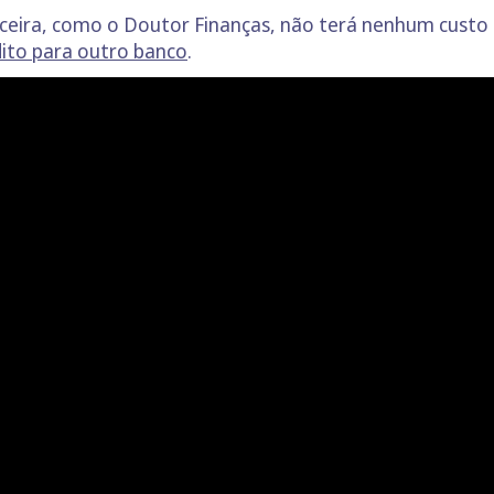
nceira, como o Doutor Finanças, não terá nenhum custo a
dito para outro banco
.