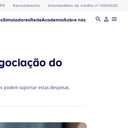
PR
Recrutamento
Intermediário de crédito nº 0000420
os
Simuladores
Rede
Academia
Sobre nós
egociação do
cos podem suportar estas despesas.