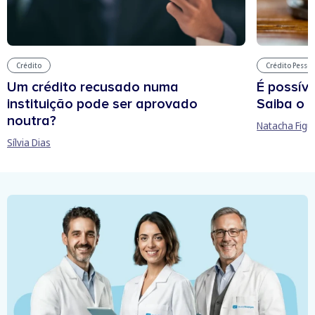
Crédito
Crédito Pessoa
Um crédito recusado numa
É possíve
instituição pode ser aprovado
Saiba o 
noutra?
Natacha Figu
Sílvia Dias