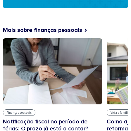
Mais sobre finanças pessoais
Finanças pessoais
Vida e família
Notificação fiscal no período de
Como aju
férias: O prazo já está a contar?
reforma 