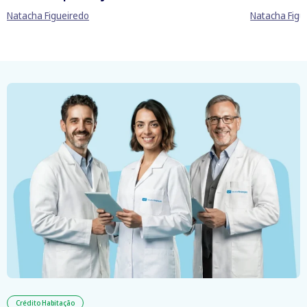
Natacha Figueiredo
Natacha Figu
Crédito Habitação