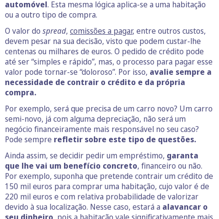
automóvel
. Esta mesma lógica aplica-se a uma habitação
ou a outro tipo de compra.
O valor do
spread
,
comissões a pagar
, entre outros custos,
devem pesar na sua decisão, visto que podem custar-lhe
centenas ou milhares de euros. O pedido de crédito pode
até ser “simples e rápido”, mas, o processo para pagar esse
valor pode tornar-se “doloroso”. Por isso,
avalie sempre a
necessidade de contrair o crédito e da própria
compra.
Por exemplo, será que precisa de um carro novo? Um carro
semi-novo, já com alguma depreciação, não será um
negócio financeiramente mais responsável no seu caso?
Pode sempre
refletir sobre este tipo de questões.
Ainda assim, se decidir pedir um empréstimo,
garanta
que lhe vai um benefício
concreto
, financeiro ou não.
Por exemplo, suponha que pretende contrair um crédito de
150 mil euros para comprar uma habitação, cujo valor é de
220 mil euros e com relativa probabilidade de valorizar
devido à sua localização. Nesse caso, estará a
alavancar o
seu dinheiro
, pois a habitação vale significativamente mais