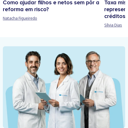
Como ajudar filhos e netos sem pôr a
Taxa mis
reforma em risco?
represen
créditos
Natacha Figueiredo
Sílvia Dias