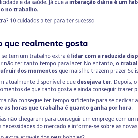
licidade e da saúde. Já que a
interação diária é um fa
 no trabalho.
ra? 10 cuidados a ter para ter sucesso
o que realmente gosta
 se tem um trabalho extra é
lidar com a reduzida dis
r não ter tanto tempo para lazer. No entanto,
o traba
sufruir dos momentos
que mais lhe trazem prazer. Se i
m atualmente disponível e que
desejava ter
. Depois, 
omentos de que tanto gosta e ainda conseguir trazer pa
xtra não consegue ter tempo suficiente para se dedicar
e as horas que trabalha é quanto ganha por hora
.
cias não chegarem para conseguir um emprego com um 
as necessidades do mercado e informe-se sobre as novas
 extra através dos seus hobbies?