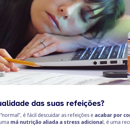
alidade das suas refeições?
normal”, é fácil descuidar as refeições e
acabar por co
, uma
má nutrição aliada a stress adiciona
l, é uma re