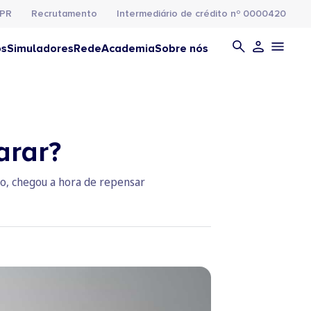
PR
Recrutamento
Intermediário de crédito nº 0000420
os
Simuladores
Rede
Academia
Sobre nós
arar?
ão, chegou a hora de repensar