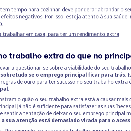
tem tempo para cozinhar, deve ponderar abrandar o seu
 efeitos negativos. Por isso, esteja atento à sua saúde:
a
.
 a trabalhar em casa, para ter um rendimento extra
 trabalho extra do que no princip
levar a questionar-se sobre a viabilidade do seu trabalh
 sobretudo se o emprego principal ficar para trás
. 
s regras de ouro para ter sucesso no seu trabalho extra
ipal
.
stram o quão o seu trabalho extra está a causar mais 
cipal já não é suficiente para satisfazer as suas “necess
 sentir a tentação de deixar o seu emprego principal m
e a sua atenção está demasiado virada para o acessó
s. Por exemplo, se a carga de trabalho aumentar no seu 