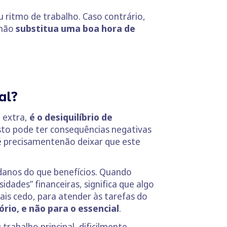
 ritmo de trabalho. Caso contrário,
 não
substitua uma boa hora de
al?
o extra,
é o desiquilíbrio de
Isto pode ter consequências negativas
 é precisamentenão deixar que este
danos do que benefícios. Quando
idades” financeiras, significa que algo
ais cedo, para atender às tarefas do
rio, e não para o essencial
.
trabalho principal, dificilmente