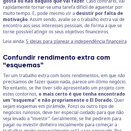
gosta ou não daquilo que vai fazer
. Caso contrário, vai
rapidamente tornar-se uma tarefa difícil de aguentar por
muito tempo. E, pode mesmo vir a
desistir por falta de
motivação
. Assim sendo, avalie se o trabalho extra vai de
encontro aos seus interesses pessoais, de forma a que se
torne possível atingir os seus objetivos financeiros.
Leia ainda:
5 ideias para planear a independência financeira
Confundir rendimento extra com
“esquemas”
Ter um trabalho extra com bons rendimentos, em que não
precisamos de fazer quase nada, parece um ótimo negócio.
No entanto, se lhe tiver sido apresentado um projeto com
estes contornos,
o mais certo é que tenha encontrado
um “esquema” e não propriamente o El Dorado.
Quer
sejam esquemas em pirâmide, Ponzi ou outro tipo de
negócios ruinosos, deve ter especial cuidado para que não
seja levado a “investir”. Geralmente, se lhe pedirem para
pagar ou investir dinheiro inicialmente para começar a
trabalhar, muito provavelmente está a ser enganado. Por