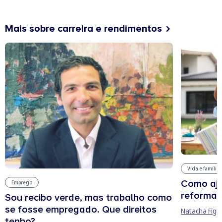
Mais sobre carreira e rendimentos
Vida e família
Como aju
Emprego
reforma 
Sou recibo verde, mas trabalho como
se fosse empregado. Que direitos
Natacha Figu
tenho?