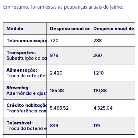
Em resumo, foram estas as poupanças anuais do Jaime:
Medida
Despesa anual antes (€)
Despesa anual depo
Telecomunicações:
720
Renegociação ou mudança do pacote 4P
288
Transportes:
979
360
Substituição do carro pelo passe Navegante durante a sem
Alimentação:
2.420
1.210
Troca de refeições em restaurante por marmitas feitas em 
Streaming
:
185,88
110,88
Alternância e ajuste de subscrições de serviços digitais.
Crédito habitação:
5.495,52
4.325,04
Transferência com condições mais vantajosas.
Telemóvel:
839
119
Troca da bateria em vez de comprar um novo equipamento.