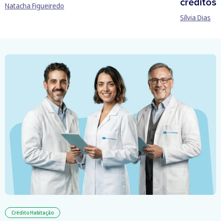
créditos
Natacha Figueiredo
Sílvia Dias
Crédito Habitação