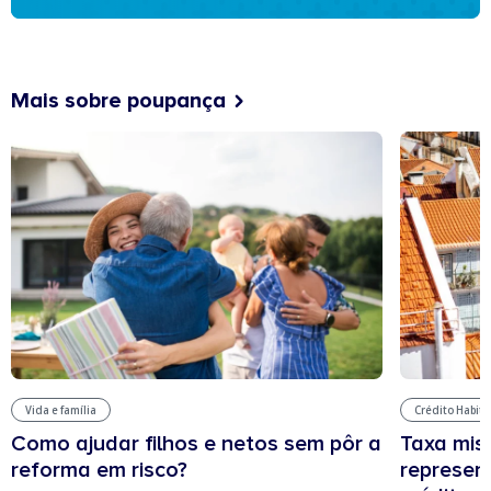
Mais sobre poupança
Vida e família
Crédito Habit
Como ajudar filhos e netos sem pôr a
Taxa mis
reforma em risco?
represen