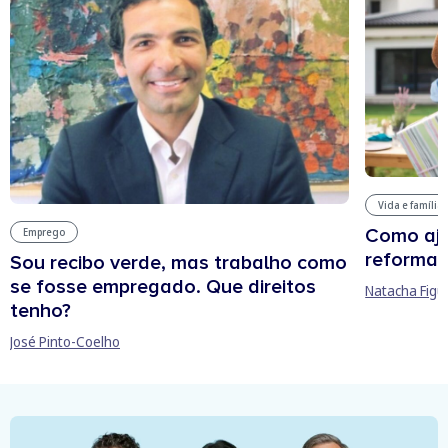
Vida e família
Como aju
Emprego
reforma 
Sou recibo verde, mas trabalho como
se fosse empregado. Que direitos
Natacha Figu
tenho?
José Pinto-Coelho