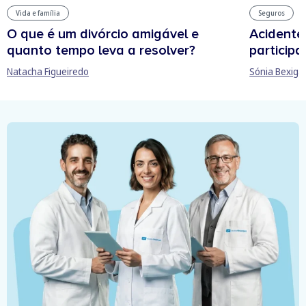
Vida e família
Seguros
O que é um divórcio amigável e
Acidente
quanto tempo leva a resolver?
participa
Natacha Figueiredo
Sónia Bexiga